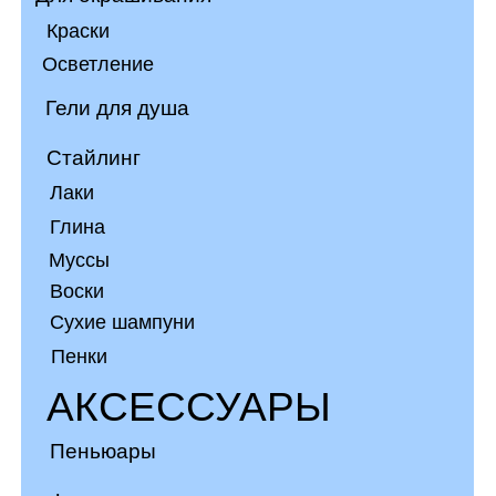
Пеньюары
Фартуки мастера
Рюкзаки
Бигуди
Зажимы
Железные зажимы
Заколки
Шпильки
РАСХОДНЫЕ
МАТЕРИАЛЫ
Шапочки для мелирования
Воротники бумажные
Перчатки