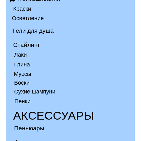
Пеньюары
Фартуки мастера
Рюкзаки
Бигуди
Зажимы
Железные зажимы
Заколки
Шпильки
РАСХОДНЫЕ
МАТЕРИАЛЫ
Шапочки для мелирования
Воротники бумажные
Перчатки