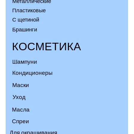
Маски
Уход
Масла
Спреи
Для окрашивания
Краски
Осветление
Гели для душа
Стайлинг
Лаки
Глина
Муссы
Воски
Сухие шампуни
Пенки
АКСЕССУАРЫ